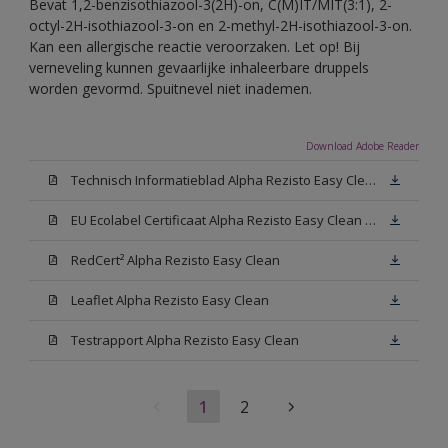
Bevat 1,2-benzisothiazool-3(2H)-on, C(M)IT/MIT(3:1), 2-
octyl-2H-isothiazool-3-on en 2-methyl-2H-isothiazool-3-on.
Kan een allergische reactie veroorzaken. Let op! Bij
verneveling kunnen gevaarlijke inhaleerbare druppels
worden gevormd. Spuitnevel niet inademen.
Download Adobe Reader
Technisch Informatieblad Alpha Rezisto Easy Clean (PDF)
EU Ecolabel Certificaat Alpha Rezisto Easy Clean Mat
RedCert² Alpha Rezisto Easy Clean
Leaflet Alpha Rezisto Easy Clean
Testrapport Alpha Rezisto Easy Clean
1
2