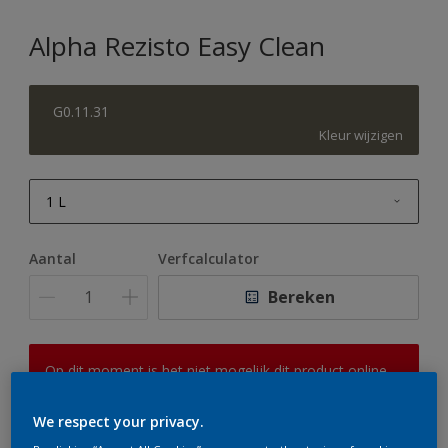
Alpha Rezisto Easy Clean
G0.11.31
Kleur wijzigen
1 L
1 L
Aantal
Verfcalculator
2,5 L
Bereken
5 L
10 L
Op dit moment is het niet mogelijk dit product online
te bestellen. Houd de website in de gaten, we werken
er hard aan om de voorraad aan te vullen.
We respect your privacy.