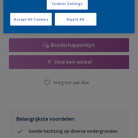
Cookies Settings
er hard aan om de voorraad aan te vullen.
Accept All Cookies
Reject All
Boodschappenlijst
Vind een winkel
Voeg toe aan klus
Belangrijkste voordelen
Goede hechting op diverse ondergronden