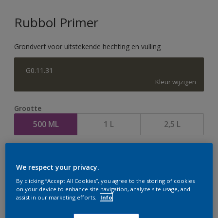
Rubbol Primer
Grondverf voor uitstekende hechting en vulling
G0.11.31
Kleur wijzigen
Grootte
500 ML
1 L
2,5 L
Aantal
We respect your privacy.
By clicking “Accept All Cookies”, you agree to the storing of cookies
on your device to enhance site navigation, analyze site usage, and
assist in our marketing efforts.
Info
Op dit moment is het niet mogelijk dit product online
te bestellen. Houd de website in de gaten, we werken