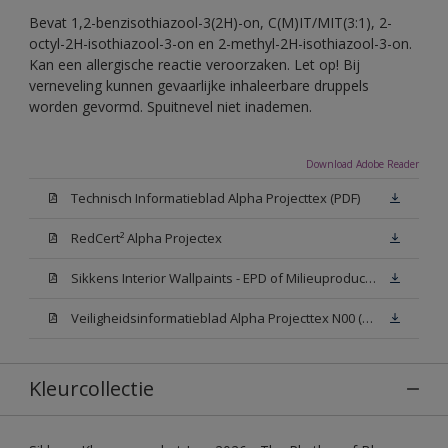
Bevat 1,2-benzisothiazool-3(2H)-on, C(M)IT/MIT(3:1), 2-
octyl-2H-isothiazool-3-on en 2-methyl-2H-isothiazool-3-on.
Kan een allergische reactie veroorzaken. Let op! Bij
verneveling kunnen gevaarlijke inhaleerbare druppels
worden gevormd. Spuitnevel niet inademen.
Download Adobe Reader
Technisch Informatieblad Alpha Projecttex (PDF)
RedCert² Alpha Projectex
Sikkens Interior Wallpaints - EPD of Milieuproductverklaring
Veiligheidsinformatieblad Alpha Projecttex N00 (MSDS)
Kleurcollectie