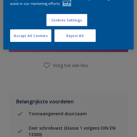
assist in our marketing efforts.
Info
Cookies Settings
Boodschappenlijst
Accept All Cookies
Reject All
Vind een winkel
Voeg toe aan klus
Belangrijkste voordelen
Toonaangevend duurzaam
Zeer schrobvast (klasse 1 volgens DIN EN
13300)