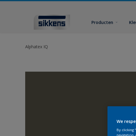
Producten
Kl
Alphatex IQ
We respe
By clicking
navigation, 