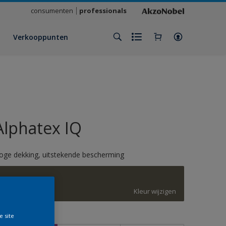
consumenten
professionals
Verkooppunten
Alphatex IQ
oge dekking, uitstekende bescherming
G0.11.31
Kleur wijzigen
e site
rootte