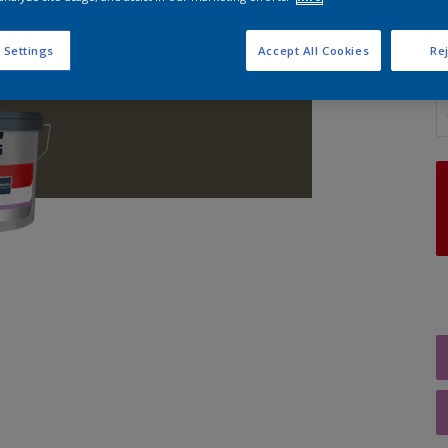
 Settings
Accept All Cookies
Rej
A