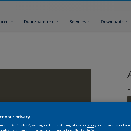
euren
Duurzaamheid
Services
Downloads
H
ct your privacy.
 “Accept All Cookies”, you agree to the storing of cookies on your device to enhanc
G
analyze site usage, and assist in our marketing efforts.
Info