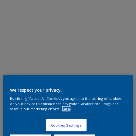
We respect your privacy.
By clicking “Accept All Cookies”, you agree to the storing of cookies
on your device to enhance site navigation, analyze site usage, and
assist in our marketing efforts.
Info
Cookies Settings