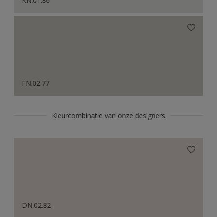
KN.01.86
FN.02.77
Kleurcombinatie van onze designers
DN.02.82