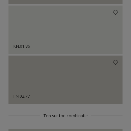
KN.01.86
FN.02.77
Ton sur ton combinatie