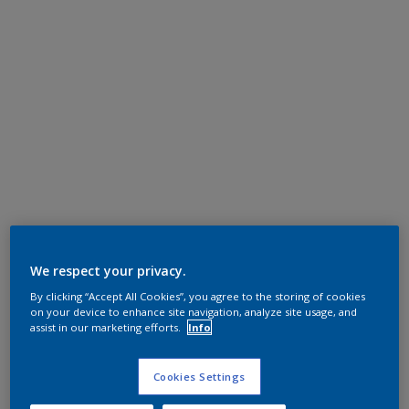
We respect your privacy.
By clicking “Accept All Cookies”, you agree to the storing of cookies
on your device to enhance site navigation, analyze site usage, and
assist in our marketing efforts.
Info
Cookies Settings