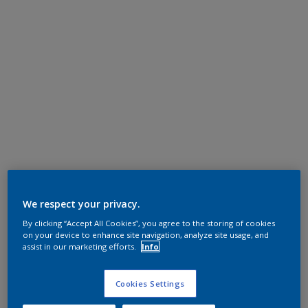
We respect your privacy.
By clicking “Accept All Cookies”, you agree to the storing of cookies
on your device to enhance site navigation, analyze site usage, and
assist in our marketing efforts.
Info
Cookies Settings