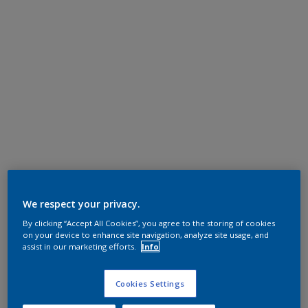
We respect your privacy.
By clicking “Accept All Cookies”, you agree to the storing of cookies
on your device to enhance site navigation, analyze site usage, and
assist in our marketing efforts.
Info
Cookies Settings