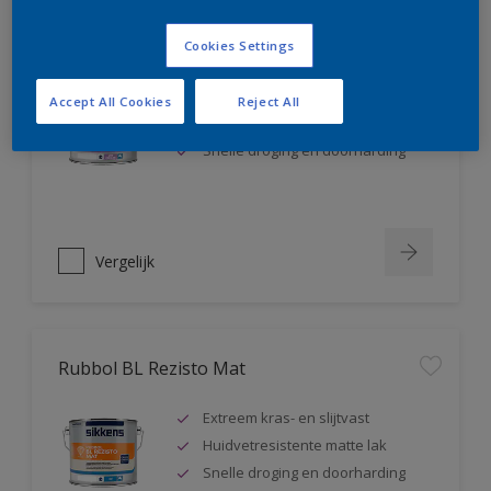
Rubbol BL Rezisto Satin
Cookies Settings
Extreem kras- en slijtvast
Accept All Cookies
Reject All
Huidvetresistente zijdeglanslak
Snelle droging en doorharding
Vergelijk
Rubbol BL Rezisto Mat
Extreem kras- en slijtvast
Huidvetresistente matte lak
Snelle droging en doorharding