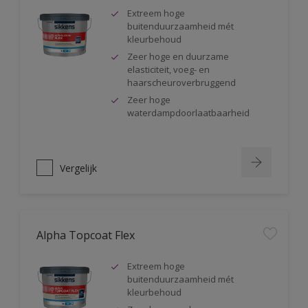
Extreem hoge
buitenduurzaamheid mét
kleurbehoud
Zeer hoge en duurzame
elasticiteit, voeg- en
haarscheuroverbruggend
Zeer hoge
waterdampdoorlaatbaarheid
Vergelijk
Alpha Topcoat Flex
Extreem hoge
buitenduurzaamheid mét
kleurbehoud