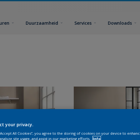
euren
Duurzaamheid
Services
Downloads
ct your privacy.
 “Accept All Cookies”, you agree to the storing of cookies on your device to enhanc
analyze site usage, and assist in our marketing efforts.
Info