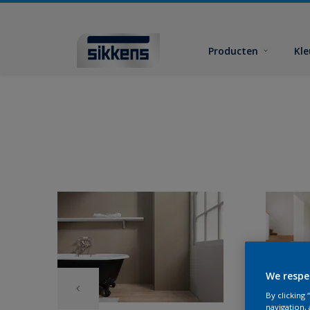
Producten
Kl
We respe
By clicking
navigation, 