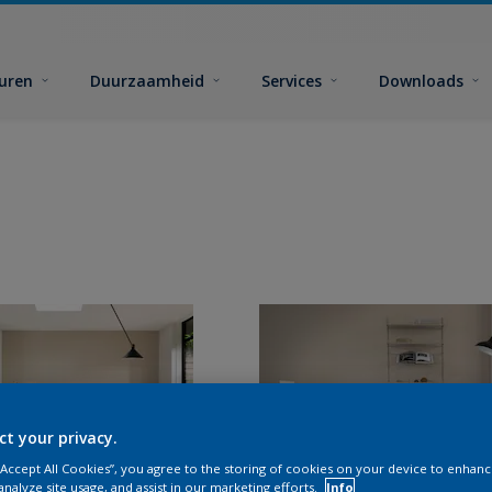
euren
Duurzaamheid
Services
Downloads
ct your privacy.
 “Accept All Cookies”, you agree to the storing of cookies on your device to enhanc
analyze site usage, and assist in our marketing efforts.
Info