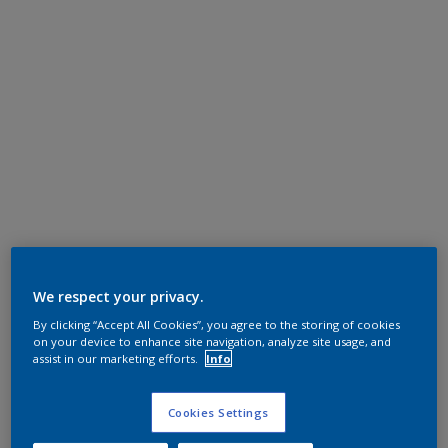
We respect your privacy.
By clicking “Accept All Cookies”, you agree to the storing of cookies
on your device to enhance site navigation, analyze site usage, and
assist in our marketing efforts.
Info
Cookies Settings