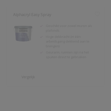
Geschikt voor zowel muren als
plafonds
Hoge dekkracht (in één
arbeidsgang dekkend aan te
brengen)
Geurarm; ruimten zijn na het
spuiten direct te gebruiken
Vergelijk
Alpha Isolux
Zeer goed isolerende matte
muurverf
Isoleert nicotine(vlekken),
waterkringen, koffievlekken,