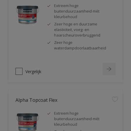
Extreem hoge
buitenduurzaamheid mét
kleurbehoud
Zeer hoge en duurzame
elasticiteit, voeg- en
haarscheuroverbruggend
Zeer hoge
waterdampdoorlaatbaarheid
Vergelijk
Alpha Topcoat Flex
Extreem hoge
buitenduurzaamheid mét
kleurbehoud