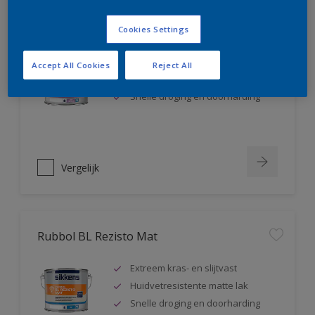
Rubbol BL Rezisto Satin
Cookies Settings
Extreem kras- en slijtvast
Accept All Cookies
Reject All
Huidvetresistente zijdeglanslak
Snelle droging en doorharding
Vergelijk
Rubbol BL Rezisto Mat
Extreem kras- en slijtvast
Huidvetresistente matte lak
Snelle droging en doorharding