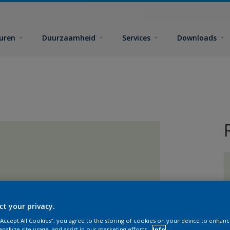
euren
Duurzaamheid
Services
Downloads
G
ct your privacy.
 “Accept All Cookies”, you agree to the storing of cookies on your device to enhanc
analyze site usage, and assist in our marketing efforts.
Info