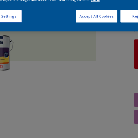
A
 Settings
Accept All Cookies
Rej