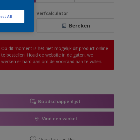
antal
Verfcalculator
ect All
Bereken
Op dit moment is het niet mogelijk dit product online
te bestellen. Houd de website in de gaten, we
werken er hard aan om de voorraad aan te vullen.
Boodschappenlijst
Vind een winkel
Voeg toe aan klus