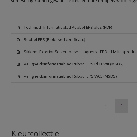
verneveling kunnen gevaarlijke inhaleerbare druppels worden g
Technisch Informatieblad Rubbol EPS plus (PDF)
Rubbol EPS (Biobased certificaat)
Sikkens Exterior Solventbased Laquers - EPD of Milieuproduc
Veiligheidsinformatieblad Rubbol EPS Plus Wit (MSDS)
Veiligheidsinformatieblad Rubbol EPS W05 (MSDS)
1
Kleurcollectie