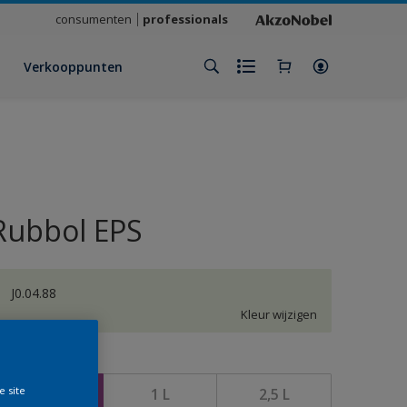
consumenten
professionals
Verkooppunten
Rubbol EPS
J0.04.88
Kleur wijzigen
rootte
e site
500 ML
1 L
2,5 L