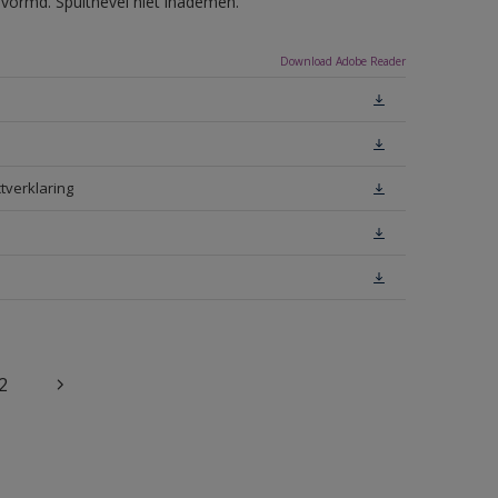
evormd. Spuitnevel niet inademen.
Download Adobe Reader
tverklaring
2