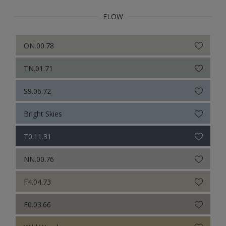
FLOW
ON.00.78
TN.01.71
S9.06.72
Bright Skies
T0.11.31
NN.00.76
F4.04.73
F0.03.66