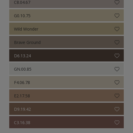
C8.04.67
G0.10.75
Wild Wonder
Brave Ground
D6.13.24
GN.00.85
F4.06.78
E2.17.58
D9.19.42
C3.16.38