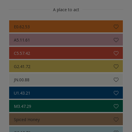
A place to act
E0.62.53
A5.11.61
C5.57.42
G2.41.72
JN.00.88
U1.43.21
M3.47.29
Spiced Honey