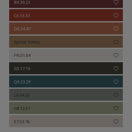
B9.30.21
C6.53.33
D0.34.47
Spiced Honey
FN.01.84
G5.17.19
Q9.23.29
L8.04.50
H8.12.61
E7.03.76