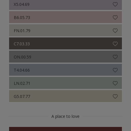
X5.04.69
B6.05.73
FN.01.79
C7.03.33
ON.00.59
T4.04.66
LN.02.71
G5.07.77
A place to love