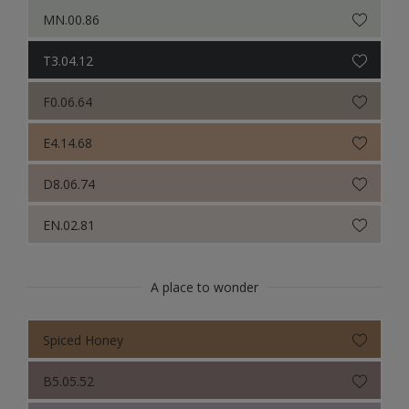
Sikkens Colour Futures 2019
MN.00.86
Sikkens Colour Futures 2018
T3.04.12
F0.06.64
E4.14.68
D8.06.74
EN.02.81
A place to wonder
Spiced Honey
B5.05.52