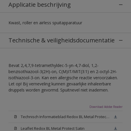
Applicatie beschrijving
Kwast, roller en airless spuitapparatuur
Technische & veiligheidsdocumentatie
Bevat 2,4,7,9-tetramethyldec-5-yn-4,7-diol, 1,2-
benzisothiazool-3(2H)-on, C(M)IT/MIT(3:1) en 2-octyl-2H-
isothiazool-3-on. Kan een allergische reactie veroorzaken.
Let op! Bij verneveling kunnen gevaarlijke inhaleerbare
druppels worden gevormd. Spuitnevel niet inademen.
Download Adobe Reader
Technisch Informatieblad Redox BL Metal Protect (PDF)
Leaflet Redox BL Metal Protect Satin