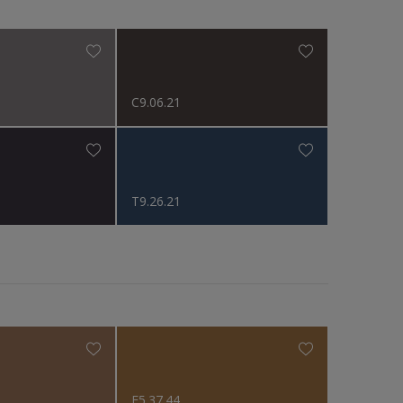
N.v.t
C9.06.21
T9.26.21
E5.37.44