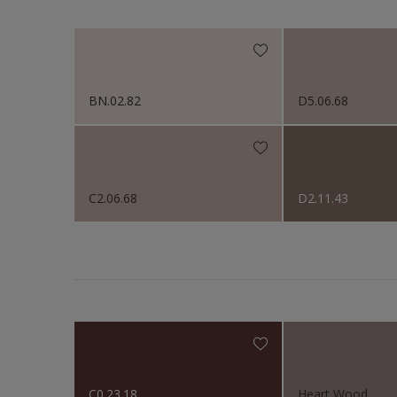
Sikkens Colour Future
Colour Futures 2020
Sikkens Colour Future
BN.02.82
D5.06.68
Sikkens Colour Future
C2.06.68
D2.11.43
C0.23.18
Heart Wood