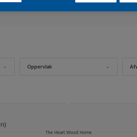
es 2018
Sikkens Kleuren van het Jaar 2026 - The Rhythm of Blues
s 2025
eke Kleuren
Oppervlak
Af
Beton
leuren
Hout
rijzen
Kunststof
itten
Metaal
en)
Steenachtig
s 2024
The Heart Wood Home