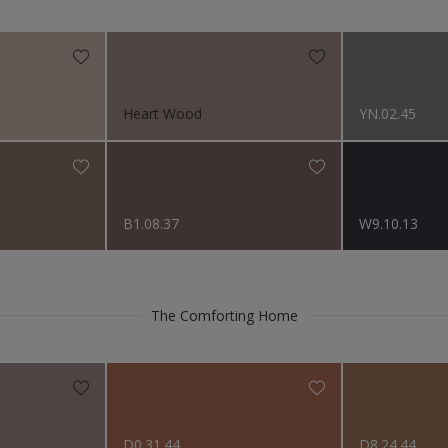
Niet van toepassing
s 2023
s 2019
Heart Wood
YN.02.45
s 2018
B1.08.37
W9.10.13
The Comforting Home
D0.31.44
D8.24.44