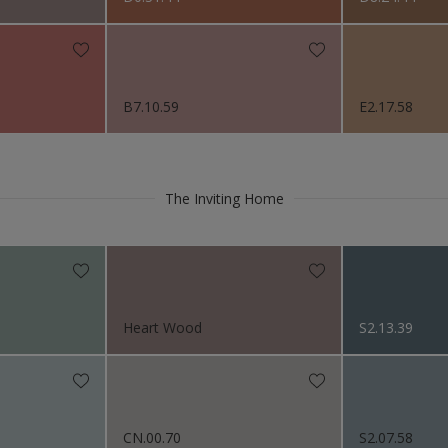
B7.10.59
E2.17.58
The Inviting Home
Heart Wood
S2.13.39
CN.00.70
S2.07.58