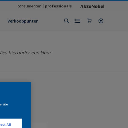
consumenten
professionals
Verkooppunten
Kies hieronder een kleur
klant
e site
ect All