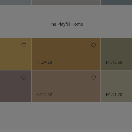
The Playful Home
F1.34.58
H1.16.58
E7.15.62
H1.11.70