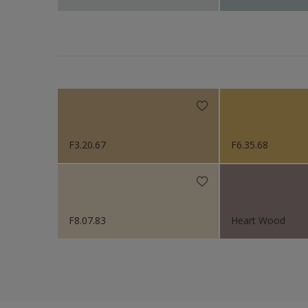
F3.20.67
F6.35.68
F8.07.83
Heart Wood