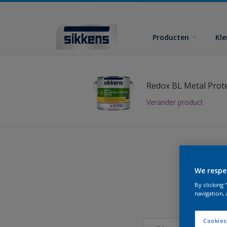
Producten
Kl
Redox BL Metal Prote
Verander product
We respe
Vind
By clicking
navigation, 
Cookies