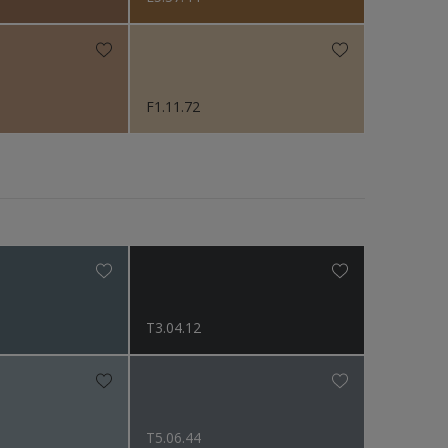
F1.11.72
T3.04.12
T5.06.44