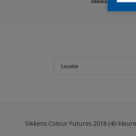
Sikkens Colour Futur
Sikkens
Sikkens Colour Future
Sikkens Modern Klassi
Locatie
Sikkens 5051
Sikkens ACC naar RAL
Binnen
Sikkens Kleurselectie K
Buiten
Sikkens Kleurselectie G
Sikkens Kleurselectie W
Sikkens Colour Futures 2018 (40 kleur
Sikkens Colour Future