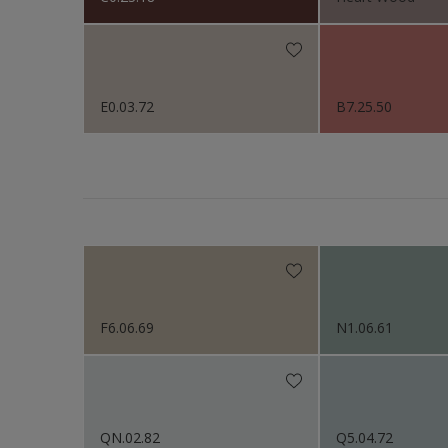
E0.03.72
B7.25.50
F6.06.69
N1.06.61
QN.02.82
Q5.04.72