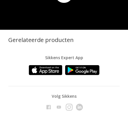
Play
Ente
full
Gerelateerde producten
Sikkens Expert App
Volg Sikkens