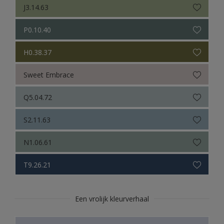
J3.14.63
P0.10.40
H0.38.37
Sweet Embrace
Q5.04.72
S2.11.63
N1.06.61
T9.26.21
Een vrolijk kleurverhaal