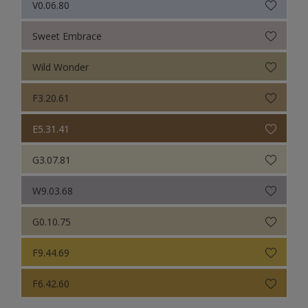
V0.06.80
Sweet Embrace
Wild Wonder
F3.20.61
E5.31.41
G3.07.81
W9.03.68
G0.10.75
F9.44.69
F6.42.60