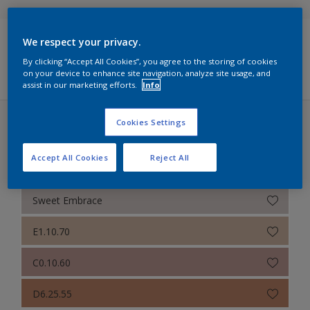
Sikkens Colour Futures 2025
We respect your privacy.
Sikkens Modern Klassieke Kleuren
Filters
By clicking “Accept All Cookies”, you agree to the storing of cookies
on your device to enhance site navigation, analyze site usage, and
Sikkens 5051
assist in our marketing efforts.
Info
Sikkens ACC naar RAL
Cookies Settings
Sikkens Colour Futures 2024 (31 kleuren)
Sikkens Kleurselectie Kleuren
Accept All Cookies
Reject All
Een warm kleurverhaal
Sikkens Kleurselectie Grijzen
Sikkens Kleurselectie Witten
Sweet Embrace
Sikkens Colour Futures 2024
E1.10.70
Sikkens Colour Futures 2023
C0.10.60
Colour Futures 2020
D6.25.55