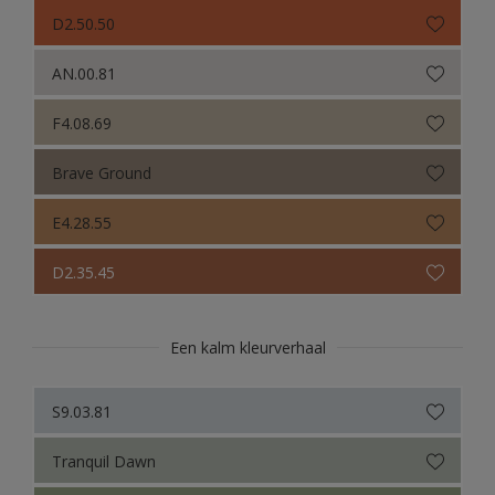
Sikkens Colour Futures 2019
D2.50.50
Sikkens Colour Futures 2018
AN.00.81
F4.08.69
Brave Ground
E4.28.55
D2.35.45
Een kalm kleurverhaal
S9.03.81
Tranquil Dawn