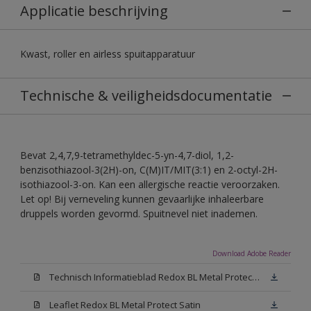
Applicatie beschrijving
Kwast, roller en airless spuitapparatuur
Technische & veiligheidsdocumentatie
Bevat 2,4,7,9-tetramethyldec-5-yn-4,7-diol, 1,2-
benzisothiazool-3(2H)-on, C(M)IT/MIT(3:1) en 2-octyl-2H-
isothiazool-3-on. Kan een allergische reactie veroorzaken.
Let op! Bij verneveling kunnen gevaarlijke inhaleerbare
druppels worden gevormd. Spuitnevel niet inademen.
Download Adobe Reader
Technisch Informatieblad Redox BL Metal Protect (PDF)
Leaflet Redox BL Metal Protect Satin