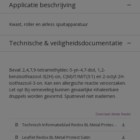
Applicatie beschrijving
Kwast, roller en airless spuitapparatuur
Technische & veiligheidsdocumentatie
Bevat 2,4,7,9-tetramethyldec-5-yn-4,7-diol, 1,2-
benzisothiazool-3(2H)-on, C(M)IT/MIT(3:1) en 2-octyl-2H-
isothiazool-3-on. Kan een allergische reactie veroorzaken.
Let op! Bij verneveling kunnen gevaarlijke inhaleerbare
druppels worden gevormd. Spuitnevel niet inademen.
Download Adobe Reader
Technisch Informatieblad Redox BL Metal Protect (PDF)
Leaflet Redox BL Metal Protect Satin