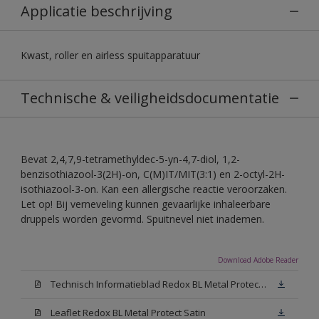
Applicatie beschrijving
Kwast, roller en airless spuitapparatuur
Technische & veiligheidsdocumentatie
Bevat 2,4,7,9-tetramethyldec-5-yn-4,7-diol, 1,2-
benzisothiazool-3(2H)-on, C(M)IT/MIT(3:1) en 2-octyl-2H-
isothiazool-3-on. Kan een allergische reactie veroorzaken.
Let op! Bij verneveling kunnen gevaarlijke inhaleerbare
druppels worden gevormd. Spuitnevel niet inademen.
Download Adobe Reader
Technisch Informatieblad Redox BL Metal Protect (PDF)
Leaflet Redox BL Metal Protect Satin