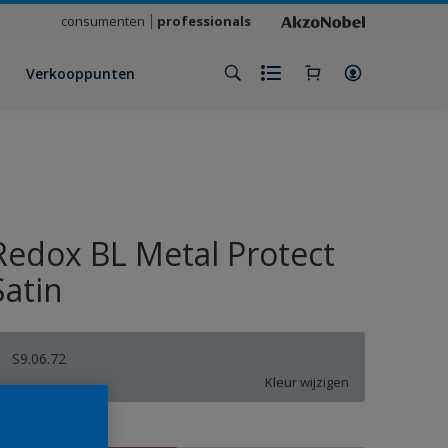
consumenten
professionals
Verkooppunten
Redox BL Metal Protect
Satin
S9.06.72
Kleur wijzigen
rootte