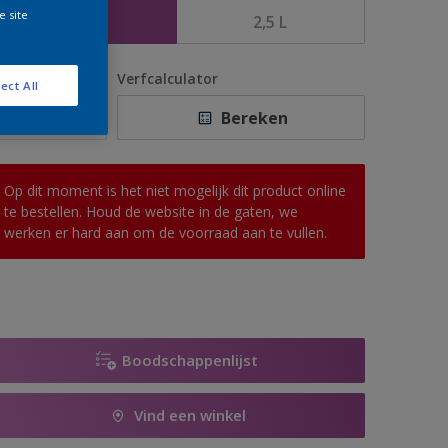
e site
1 L
2,5 L
antal
Verfcalculator
ect All
Bereken
Op dit moment is het niet mogelijk dit product online
te bestellen. Houd de website in de gaten, we
werken er hard aan om de voorraad aan te vullen.
Boodschappenlijst
Vind een winkel