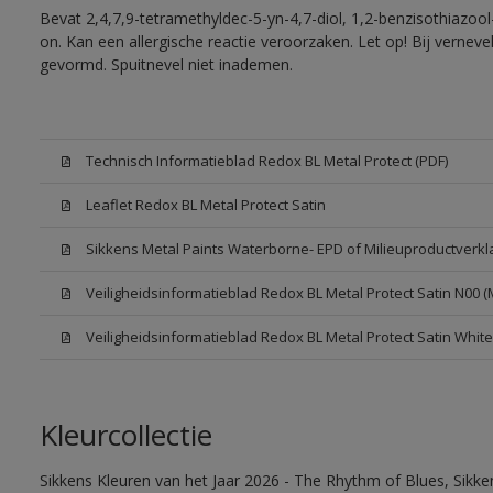
Bevat 2,4,7,9-tetramethyldec-5-yn-4,7-diol, 1,2-benzisothiazool
on. Kan een allergische reactie veroorzaken. Let op! Bij vernev
gevormd. Spuitnevel niet inademen.
Technisch Informatieblad Redox BL Metal Protect (PDF)
Leaflet Redox BL Metal Protect Satin
Sikkens Metal Paints Waterborne- EPD of Milieuproductverkl
Veiligheidsinformatieblad Redox BL Metal Protect Satin N00 
Veiligheidsinformatieblad Redox BL Metal Protect Satin Whit
Kleurcollectie
Sikkens Kleuren van het Jaar 2026 - The Rhythm of Blues, Sikk