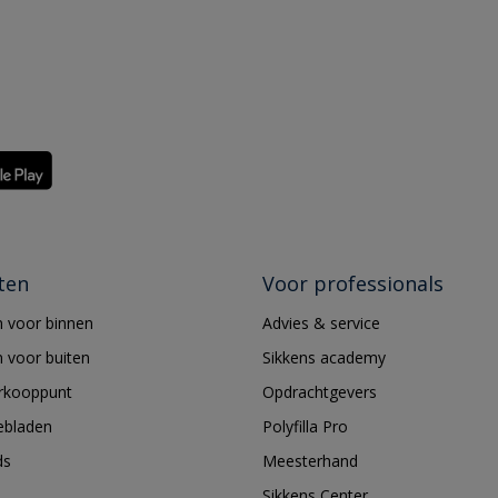
ten
Voor professionals
 voor binnen
Advies & service
 voor buiten
Sikkens academy
erkooppunt
Opdrachtgevers
ebladen
Polyfilla Pro
ds
Meesterhand
Sikkens Center