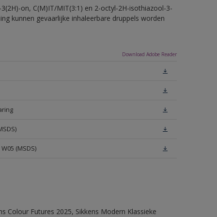
-3(2H)-on, C(M)IT/MIT(3:1) en 2-octyl-2H-isothiazool-3-
eling kunnen gevaarlijke inhaleerbare druppels worden
Download Adobe Reader
aring
(MSDS)
e W05 (MSDS)
ens Colour Futures 2025, Sikkens Modern Klassieke