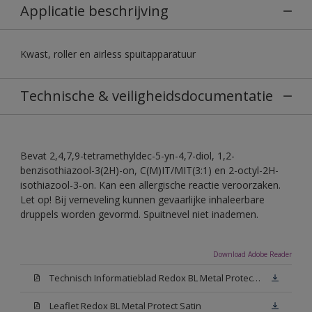
Applicatie beschrijving
Kwast, roller en airless spuitapparatuur
Technische & veiligheidsdocumentatie
Bevat 2,4,7,9-tetramethyldec-5-yn-4,7-diol, 1,2-
benzisothiazool-3(2H)-on, C(M)IT/MIT(3:1) en 2-octyl-2H-
isothiazool-3-on. Kan een allergische reactie veroorzaken.
Let op! Bij verneveling kunnen gevaarlijke inhaleerbare
druppels worden gevormd. Spuitnevel niet inademen.
Download Adobe Reader
Technisch Informatieblad Redox BL Metal Protect (PDF)
Leaflet Redox BL Metal Protect Satin