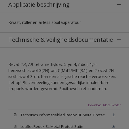
Applicatie beschrijving
Kwast, roller en airless spuitapparatuur
Technische & veiligheidsdocumentatie
Bevat 2,4,7,9-tetramethyldec-5-yn-4,7-diol, 1,2-
benzisothiazool-3(2H)-on, C(M)IT/MIT(3:1) en 2-octyl-2H-
isothiazool-3-on. Kan een allergische reactie veroorzaken.
Let op! Bij verneveling kunnen gevaarlijke inhaleerbare
druppels worden gevormd. Spuitnevel niet inademen.
Download Adobe Reader
Technisch Informatieblad Redox BL Metal Protect (PDF)
Leaflet Redox BL Metal Protect Satin