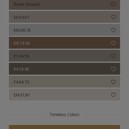
Brave Ground
E0.04.67
NN.00.76
D9.19.42
F1.04.56
E4.10.40
F4.04.73
EN.01.81
Timeless Colors