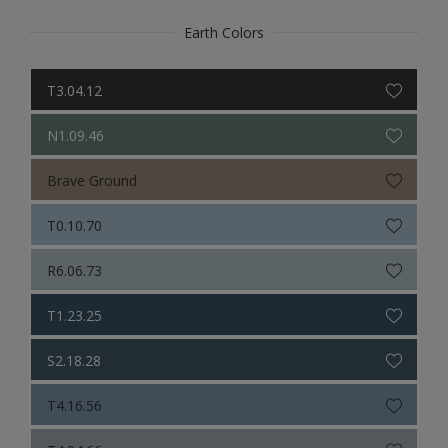
Earth Colors
T3.04.12
N1.09.46
Brave Ground
T0.10.70
R6.06.73
T1.23.25
S2.18.28
T4.16.56