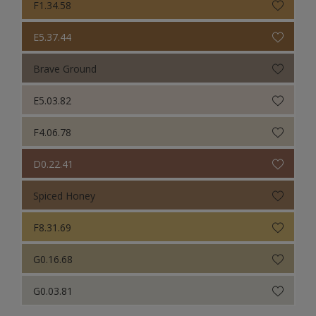
F1.34.58
E5.37.44
Brave Ground
E5.03.82
F4.06.78
D0.22.41
Spiced Honey
F8.31.69
G0.16.68
G0.03.81