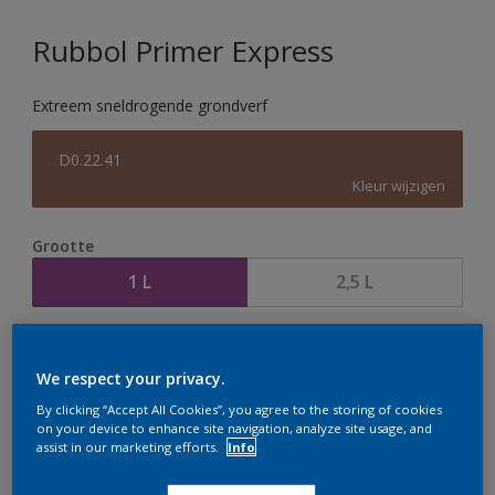
Rubbol Primer Express
Extreem sneldrogende grondverf
D0.22.41
Kleur wijzigen
Grootte
1 L
2,5 L
Aantal
Verfcalculator
We respect your privacy.
Bereken
By clicking “Accept All Cookies”, you agree to the storing of cookies
on your device to enhance site navigation, analyze site usage, and
assist in our marketing efforts.
Info
Op dit moment is het niet mogelijk dit product online
te bestellen. Houd de website in de gaten, we werken