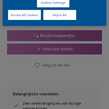
Cookies Settings
er hard aan om de voorraad aan te vullen.
Accept All Cookies
Reject All
Boodschappenlijst
Vind een winkel
Voeg toe aan klus
Belangrijkste voordelen
Zeer snelle droging en ook bij lage
temperaturen