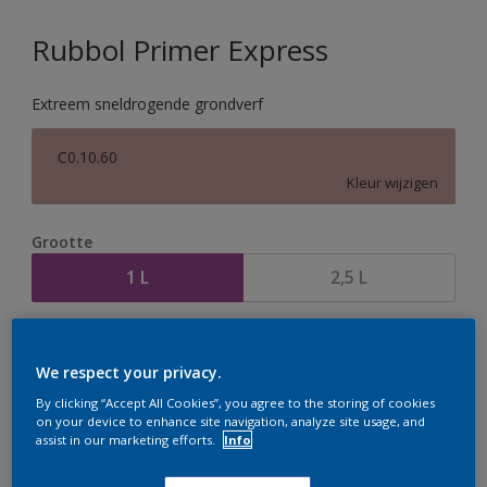
Rubbol Primer Express
Extreem sneldrogende grondverf
C0.10.60
Kleur wijzigen
Grootte
1 L
2,5 L
Aantal
Verfcalculator
We respect your privacy.
Bereken
By clicking “Accept All Cookies”, you agree to the storing of cookies
on your device to enhance site navigation, analyze site usage, and
assist in our marketing efforts.
Info
Op dit moment is het niet mogelijk dit product online
te bestellen. Houd de website in de gaten, we werken