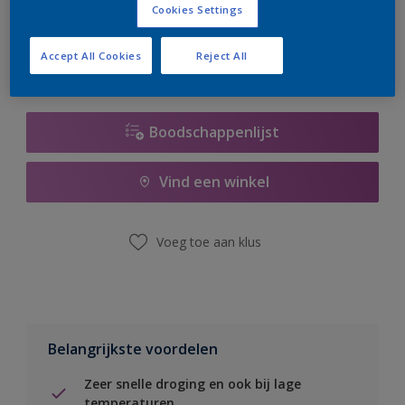
Cookies Settings
er hard aan om de voorraad aan te vullen.
Accept All Cookies
Reject All
Boodschappenlijst
Vind een winkel
Voeg toe aan klus
Belangrijkste voordelen
Zeer snelle droging en ook bij lage
temperaturen