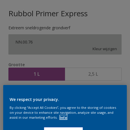
Rubbol Primer Express
Extreem sneldrogende grondverf
NN.00.76
Kleur wijzigen
Grootte
1 L
2,5 L
Aantal
Verfcalculator
We respect your privacy.
Bereken
By clicking “Accept All Cookies”, you agree to the storing of cookies
on your device to enhance site navigation, analyze site usage, and
assist in our marketing efforts.
Info
Op dit moment is het niet mogelijk dit product online
te bestellen. Houd de website in de gaten, we werken