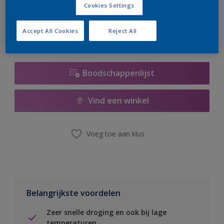
Cookies Settings
er hard aan om de voorraad aan te vullen.
Accept All Cookies
Reject All
Boodschappenlijst
Vind een winkel
Voeg toe aan klus
Belangrijkste voordelen
Zeer snelle droging en ook bij lage
temperaturen