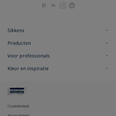
Sikkens
Over Sikkens
Producten
AkzoNobel
Producten voor binnen
Voor professionals
Duurzaamheid
Producten voor buiten
Veelgestelde vragen
Advies & service
Kleur en inspiratie
Vind je verkooppunt
Contact
Sikkens academy
Informatiebladen
Kleuren
Opdrachtgevers
Downloads
Kleurtesters
Polyfilla Pro
Kleurcollecties
Meesterhand
Kleur van het jaar
Cookiebeleid
Sikkens Center
Kleurhulpmiddelen
Privacybeleid