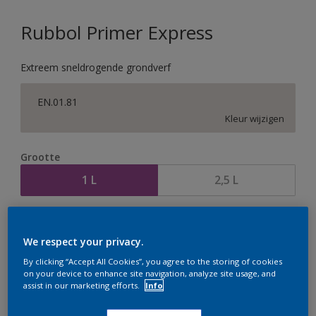
Rubbol Primer Express
Extreem sneldrogende grondverf
EN.01.81
Kleur wijzigen
Grootte
1 L
2,5 L
Aantal
Verfcalculator
We respect your privacy.
Bereken
By clicking “Accept All Cookies”, you agree to the storing of cookies
on your device to enhance site navigation, analyze site usage, and
assist in our marketing efforts.
Info
Op dit moment is het niet mogelijk dit product online
te bestellen. Houd de website in de gaten, we werken