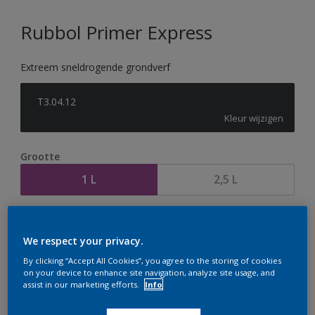
Rubbol Primer Express
Extreem sneldrogende grondverf
T3.04.12
Kleur wijzigen
Grootte
1 L
2,5 L
Aantal
Verfcalculator
We respect your privacy.
Bereken
By clicking “Accept All Cookies”, you agree to the storing of cookies
on your device to enhance site navigation, analyze site usage, and
assist in our marketing efforts.
Info
Op dit moment is het niet mogelijk dit product online
te bestellen. Houd de website in de gaten, we werken