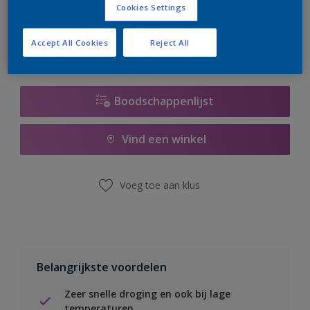
Cookies Settings
er hard aan om de voorraad aan te vullen.
Accept All Cookies
Reject All
Boodschappenlijst
Vind een winkel
Voeg toe aan klus
Belangrijkste voordelen
Zeer snelle droging en ook bij lage
temperaturen