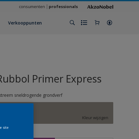
consumenten
professionals
Verkooppunten
Rubbol Primer Express
xtreem sneldrogende grondverf
F1.04.56
Kleur wijzigen
e site
rootte