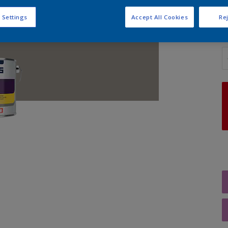
 Settings
Accept All Cookies
Rej
A