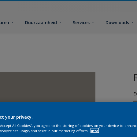
euren
Duurzaamheid
Services
Downloads
E
ct your privacy.
 “Accept All Cookies”, you agree to the storing of cookies on your device to enhanc
analyze site usage, and assist in our marketing efforts.
Info
G