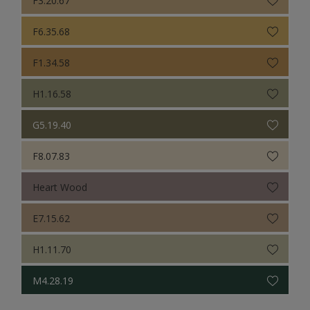
F6.35.68
F1.34.58
H1.16.58
G5.19.40
F8.07.83
Heart Wood
E7.15.62
H1.11.70
M4.28.19