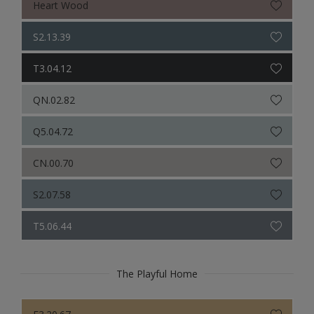
Heart Wood
S2.13.39
T3.04.12
QN.02.82
Q5.04.72
CN.00.70
S2.07.58
T5.06.44
The Playful Home
F3.20.67