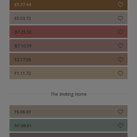
E5.37.44
E0.03.72
B7.25.50
B7.10.59
E2.17.58
F1.11.72
The Inviting Home
F6.06.69
N1.06.61