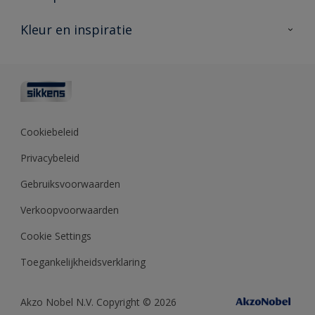
Producten voor buiten
Veelgestelde vragen
Advies & service
Kleur en inspiratie
Vind je verkooppunt
Contact
Sikkens academy
Informatiebladen
Kleuren
Opdrachtgevers
Downloads
Kleurtesters
Polyfilla Pro
Kleurcollecties
Meesterhand
Kleur van het jaar
Cookiebeleid
Sikkens Center
Kleurhulpmiddelen
Privacybeleid
Kennisbank
Gebruiksvoorwaarden
Verkoopvoorwaarden
Cookie Settings
Toegankelijkheidsverklaring
Akzo Nobel N.V. Copyright © 2026