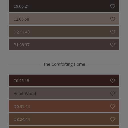
Colour Futures 2020
C9.06.21
Sikkens Colour Futures 2019
C2.06.68
Sikkens Colour Futures 2018
D2.11.43
B1.08.37
The Comforting Home
C0.23.18
Heart Wood
D0.31.44
D8.24.44