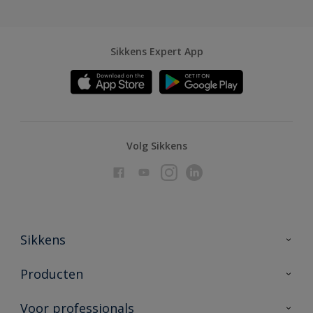
Sikkens Expert App
Volg Sikkens
Sikkens
Over Sikkens
Producten
AkzoNobel
Producten voor binnen
Voor professionals
Duurzaamheid