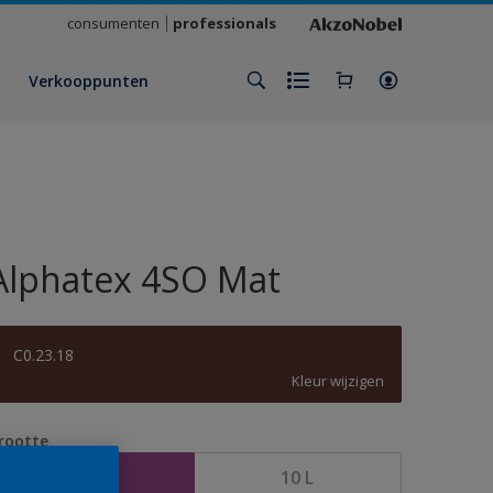
consumenten
professionals
Verkooppunten
Alphatex 4SO Mat
C0.23.18
Kleur wijzigen
rootte
2,5 L
10 L