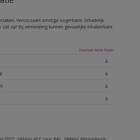
zaken. Veroorzaakt ernstige oogirritatie. Schadelijk
Let op! Bij verneveling kunnen gevaarlijke inhaleerbare
Download Adobe Reader
g
S)
ns 5051, Sikkens ACC naar RAL, Sikkens Kleurselectie