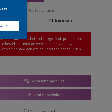
e site
antal
Verfcalculator
Bereken
ect All
Op dit moment is het niet mogelijk dit product online
te bestellen. Houd de website in de gaten, we
werken er hard aan om de voorraad aan te vullen.
Boodschappenlijst
Vind een winkel
Voeg toe aan klus