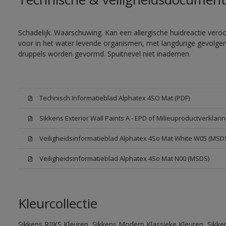
Schadelijk. Waarschuwing. Kan een allergische huidreactie veroor
voor in het water levende organismen, met langdurige gevolgen. 
druppels worden gevormd. Spuitnevel niet inademen.
Technisch Informatieblad Alphatex 4SO Mat (PDF)
Sikkens Exterior Wall Paints A - EPD of Milieuproductverklarin
Veiligheidsinformatieblad Alphatex 4So Mat White W05 (MSD
Veiligheidsinformatieblad Alphatex 4So Mat N00 (MSDS)
Kleurcollectie
Sikkens RIJKS Kleuren, Sikkens Modern Klassieke Kleuren, Sikke