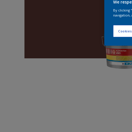
We respe
By clicking
navigation, 
Cookies