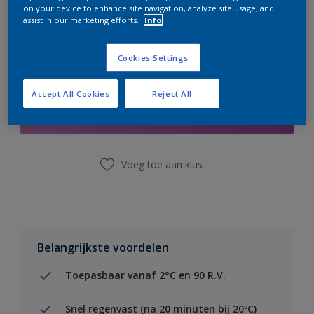
on your device to enhance site navigation, analyze site usage, and
assist in our marketing efforts.
Info
Cookies Settings
Boodschappenlijst
Accept All Cookies
Reject All
Vind een winkel
Voeg toe aan klus
Belangrijkste voordelen
Toepasbaar vanaf 2°C en 90 R.V.
Snel regenvast (na 20 minuten bij 20ºC)