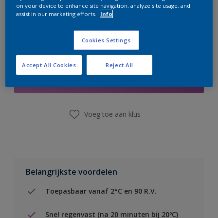
on your device to enhance site navigation, analyze site usage, and
assist in our marketing efforts.
Info
Cookies Settings
Boodschappenlijst
Accept All Cookies
Reject All
Vind een winkel
Voeg toe aan klus
Belangrijkste voordelen
Toepasbaar vanaf 2°C en 90 R.V.
Snel regenvast (na 20 minuten bij 20ºC)