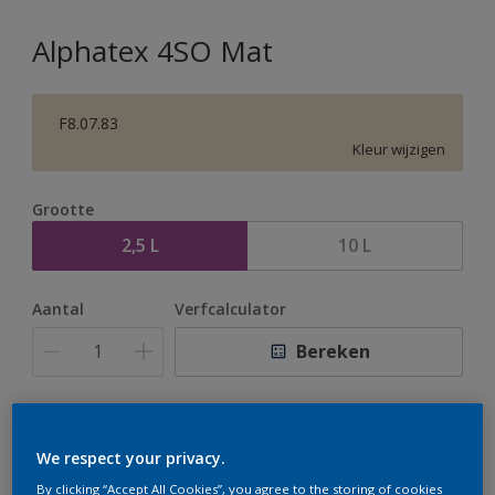
Alphatex 4SO Mat
F8.07.83
Kleur wijzigen
Grootte
2,5 L
10 L
Aantal
Verfcalculator
Bereken
Op dit moment is het niet mogelijk dit product online
te bestellen. Houd de website in de gaten, we werken
We respect your privacy.
er hard aan om de voorraad aan te vullen.
By clicking “Accept All Cookies”, you agree to the storing of cookies