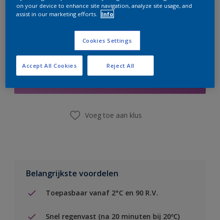
on your device to enhance site navigation, analyze site usage, and
assist in our marketing efforts.
Info
Cookies Settings
Boodschappenlijst
Accept All Cookies
Reject All
Vind een winkel
Voeg toe aan klus
Belangrijkste voordelen
Toepasbaar vanaf 2°C en 90 R.V.
Snel regenvast (na 20 minuten bij 20ºC)