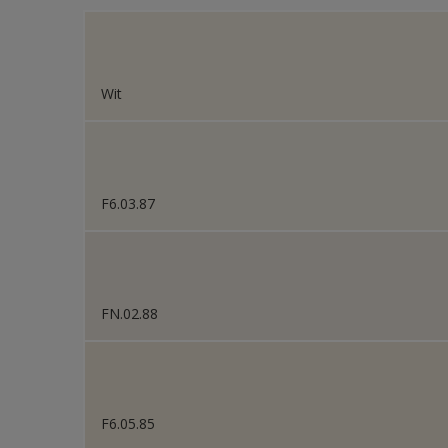
Sikkens Colour Future
Sikkens Colour Future
Wit
Colour Futures 2020
Sikkens Colour Future
Sikkens Colour Future
F6.03.87
FN.02.88
F6.05.85