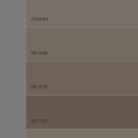
F2.06.84
E8.10.80
E8.10.75
E0.11.67