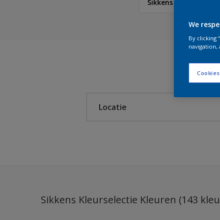
Sikkens Kleurselectie
We respe
Sikkens
By clicking
Sikkens RIJKS Kleuren
navigation, 
Sikkens Modern Klassi
Cookies
Sikkens 5051
Locatie
Sikkens ACC naar RAL
Sikkens Kleurselectie K
Binnen
Sikkens Kleurselectie G
Buiten
Sikkens Kleurselectie W
Sikkens Gezondheidsz
Sikkens Kleurselectie Kleuren (143 kle
Sikkens Van Gogh Colle