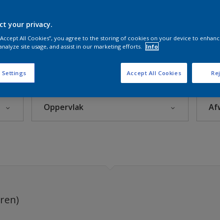
 Kleuren
ct your privacy.
 “Accept All Cookies”, you agree to the storing of cookies on your device to enhanc
analyze site usage, and assist in our marketing efforts.
Info
eke Kleuren
 Settings
Accept All Cookies
Rej
Oppervlak
Af
leuren
Beton
rijzen
Hout
itten
Kunststof
org
Metaal
uren)
Steenachtig
ctie kleuren