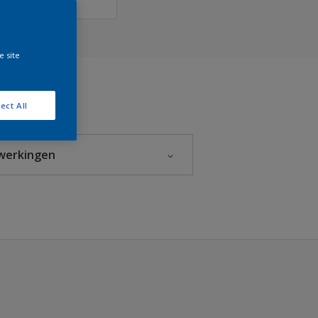
e site
ect All
werkingen
Glanzend
Halfglans
Hoogglans
Mat
Zijdeglans