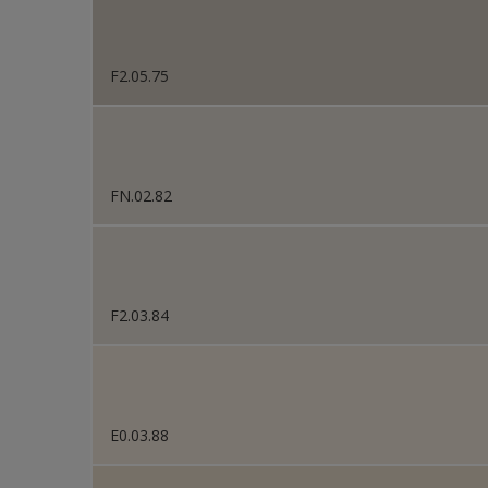
F2.05.75
FN.02.82
F2.03.84
E0.03.88