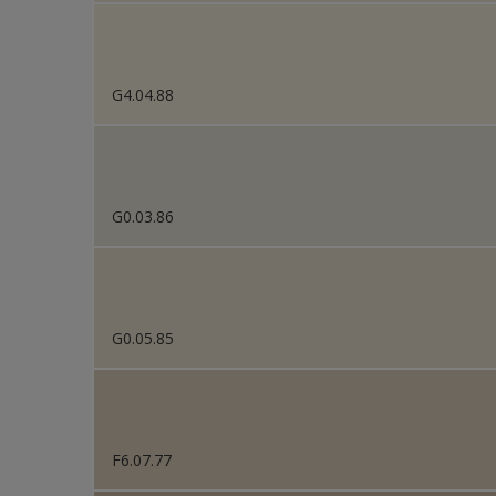
G4.04.88
G0.03.86
G0.05.85
F6.07.77