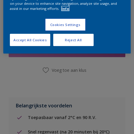
on your device to enhance site navigation, analyze site usage, and
assist in our marketing efforts.
Info
Cookies Settings
Boodschappenlijst
Accept All Cookies
Reject All
Vind een winkel
Voeg toe aan klus
Belangrijkste voordelen
Toepasbaar vanaf 2°C en 90 R.V.
Snel regenvast (na 20 minuten bij 20ºC)