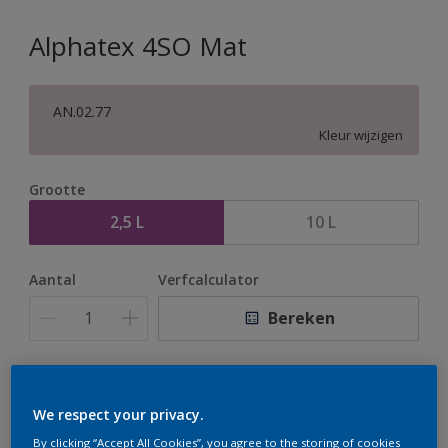
Alphatex 4SO Mat
AN.02.77
Kleur wijzigen
Grootte
2,5 L
10 L
Aantal
Verfcalculator
Bereken
Op dit moment is het niet mogelijk dit product online
te bestellen. Houd de website in de gaten, we werken
We respect your privacy.
er hard aan om de voorraad aan te vullen.
By clicking “Accept All Cookies”, you agree to the storing of cookies