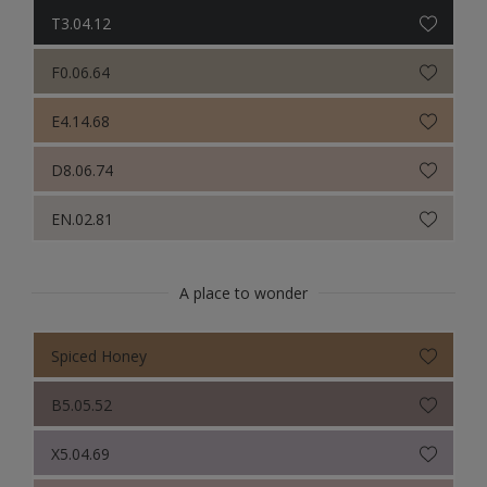
Colour Futures 2020
T3.04.12
Sikkens Colour Futures 2019
F0.06.64
Sikkens Colour Futures 2018
E4.14.68
D8.06.74
EN.02.81
A place to wonder
Spiced Honey
B5.05.52
X5.04.69