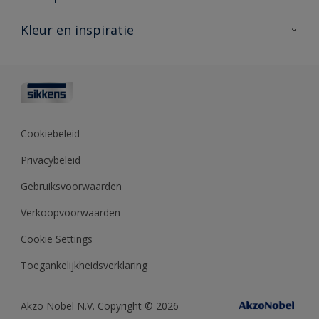
Producten voor buiten
Veelgestelde vragen
Advies & service
Kleur en inspiratie
Vind je verkooppunt
Contact
Sikkens academy
Informatiebladen
Kleuren
Opdrachtgevers
Downloads
Kleurtesters
Polyfilla Pro
Kleurcollecties
Meesterhand
Kleur van het jaar
Cookiebeleid
Sikkens Center
Kleurhulpmiddelen
Privacybeleid
Kennisbank
Gebruiksvoorwaarden
Verkoopvoorwaarden
Cookie Settings
Toegankelijkheidsverklaring
Akzo Nobel N.V. Copyright © 2026