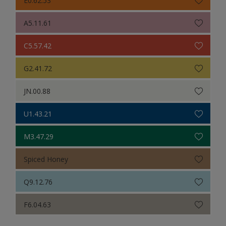
A5.11.61
C5.57.42
G2.41.72
JN.00.88
U1.43.21
M3.47.29
Spiced Honey
Q9.12.76
F6.04.63