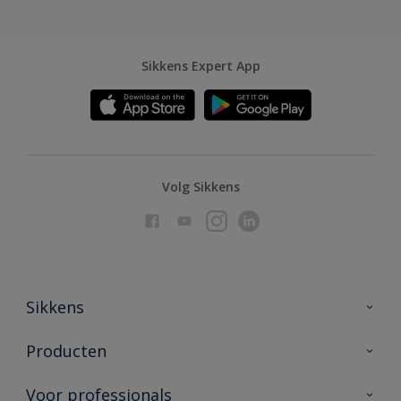
Sikkens Expert App
Volg Sikkens
Sikkens
Over Sikkens
Producten
AkzoNobel
Producten voor binnen
Voor professionals
Duurzaamheid