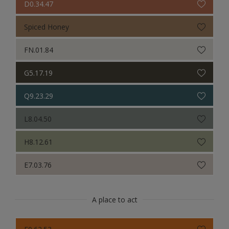
D0.34.47
Spiced Honey
FN.01.84
G5.17.19
Q9.23.29
L8.04.50
H8.12.61
E7.03.76
A place to act
E0.62.53