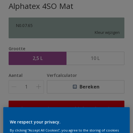
Alphatex 4SO Mat
N0.07.65
Kleur wijzigen
Grootte
2,5 L
10 L
Aantal
Verfcalculator
Bereken
Op dit moment is het niet mogelijk dit product online
te bestellen. Houd de website in de gaten, we werken
er hard aan om de voorraad aan te vullen.
We respect your privacy.
By clicking “Accept All Cookies”, you agree to the storing of cookies