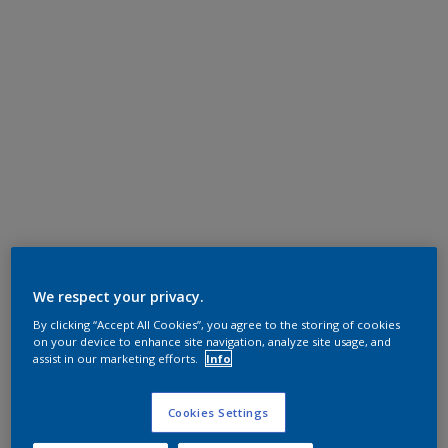
We respect your privacy.
By clicking “Accept All Cookies”, you agree to the storing of cookies
on your device to enhance site navigation, analyze site usage, and
assist in our marketing efforts.
Info
Cookies Settings