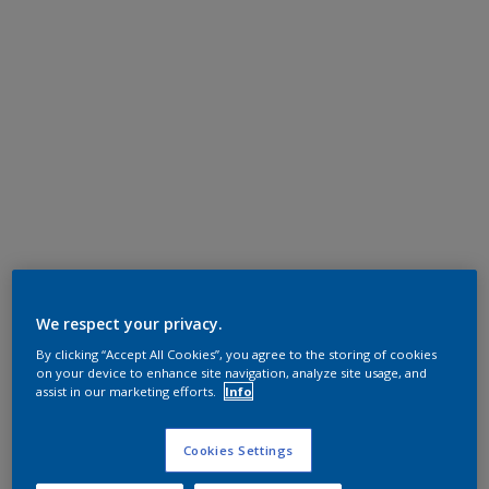
We respect your privacy.
By clicking “Accept All Cookies”, you agree to the storing of cookies
on your device to enhance site navigation, analyze site usage, and
assist in our marketing efforts.
Info
Cookies Settings