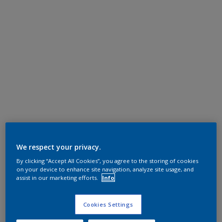
We respect your privacy.
By clicking “Accept All Cookies”, you agree to the storing of cookies
on your device to enhance site navigation, analyze site usage, and
assist in our marketing efforts.
Info
Cookies Settings