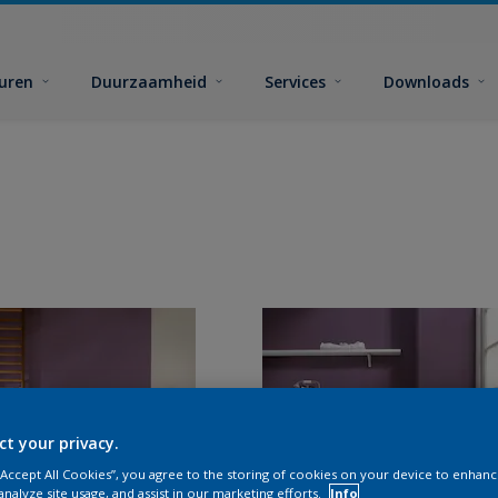
euren
Duurzaamheid
Services
Downloads
ct your privacy.
 “Accept All Cookies”, you agree to the storing of cookies on your device to enhanc
analyze site usage, and assist in our marketing efforts.
Info