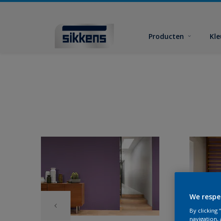
Producten
Kl
We respe
By clicking
navigation, 