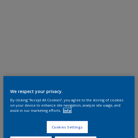
We respect your privacy.
By clicking “Accept All Cookies”, you agree to the storing of cookies
on your device to enhance site navigation, analyze site usage, and
assist in our marketing efforts.
Info
Cookies Settings