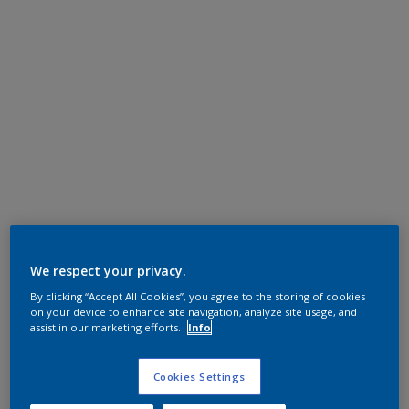
We respect your privacy.
By clicking “Accept All Cookies”, you agree to the storing of cookies
on your device to enhance site navigation, analyze site usage, and
assist in our marketing efforts.
Info
Cookies Settings